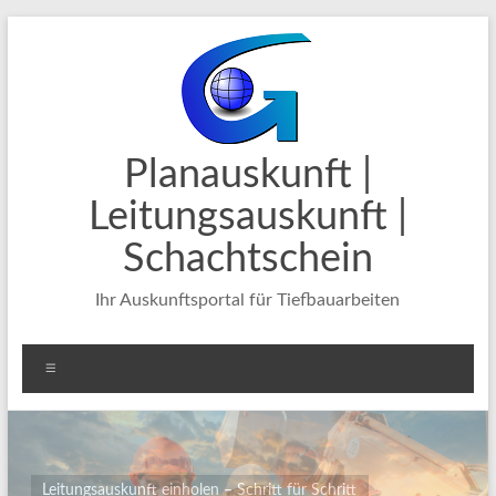
Zum
Inhalt
springen
Planauskunft |
Leitungsauskunft |
Schachtschein
Ihr Auskunftsportal für Tiefbauarbeiten
Menü
Leitungsauskunft einholen – Schritt für Schritt