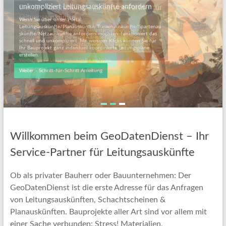
unkompliziert Leitungsauskünfte anfordern
Wenn Sie über unser Portal
Leitungsauskünfte/Planauskünfte/Trassenauskünfte/Spartenau
skünfte/Netzauskünfte anfordern möchten, funktioniert das
schnell und unkompliziert. Mit wenigen Klicks können Sie für
Ihr Bauprojekt ganz individuell koordinierte Leitungspläne
erstellen.
Weiter - Schritt-für-Schritt Anleitung
Willkommen beim GeoDatenDienst – Ihr
Service-Partner für Leitungsauskünfte
Ob als privater Bauherr oder Bauunternehmen: Der
GeoDatenDienst ist die erste Adresse für das Anfragen
von Leitungsauskünften, Schachtscheinen &
Planauskünften. Bauprojekte aller Art sind vor allem mit
einer Sache verbunden: Stress! Materialien,