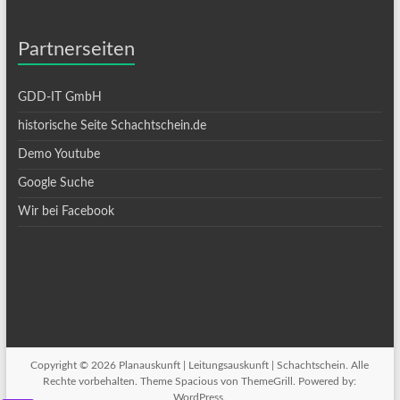
Partnerseiten
GDD-IT GmbH
historische Seite Schachtschein.de
Demo Youtube
Google Suche
Wir bei Facebook
Copyright © 2026
Planauskunft | Leitungsauskunft | Schachtschein
. Alle
Rechte vorbehalten. Theme
Spacious
von ThemeGrill. Powered by:
WordPress
.