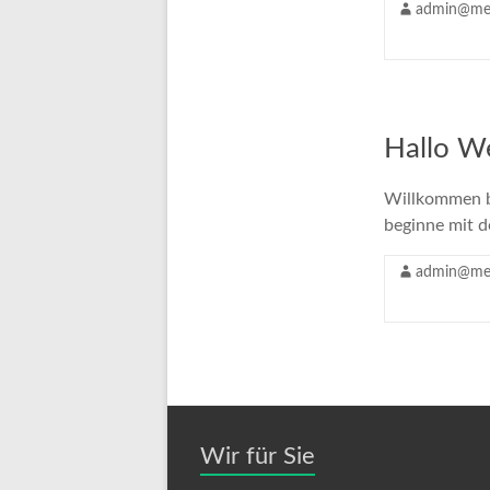
admin@met
Hallo We
Willkommen be
beginne mit 
admin@met
Wir für Sie