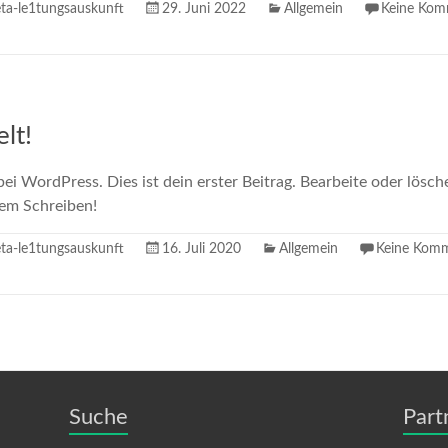
a-le1tungsauskunft
29. Juni 2022
Allgemein
Keine Kom
lt!
i WordPress. Dies ist dein erster Beitrag. Bearbeite oder lösch
dem Schreiben!
a-le1tungsauskunft
16. Juli 2020
Allgemein
Keine Kom
Suche
Part